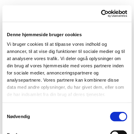
Denne hjemmeside bruger cookies
Vi bruger cookies til at tilpasse vores indhold og
annoncer, til at vise dig funktioner til sociale medier og til
Du vil måske også kunne
at analysere vores trafik. Vi deler også oplysninger om
lide...
din brug af vores hjemmeside med vores partnere inden
for sociale medier, annonceringspartnere og
analysepartnere. Vores partnere kan kombinere disse
data med andre oplysninger, du har givet dem, eller som
de har indsamlet fra din brug af deres tjenester.
Samtykkevalg
Nødvendig