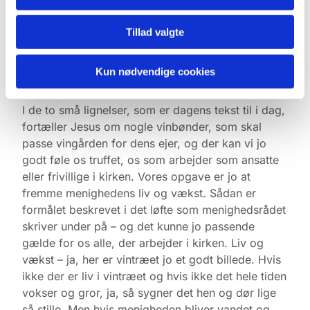
ellers kan det være lidt svært at forstå hvad Guds
Rige er. Jeg er vintræet, I er grenene, siger han tit.
Tillad valgte
Og dermed formaner han os til at være nogle
gode grene, med friske spirer og som bærer god
Kun nødvendige cookies
frugt.
I de to små lignelser, som er dagens tekst til i dag,
fortæller Jesus om nogle vinbønder, som skal
passe vingården for dens ejer, og der kan vi jo
godt føle os truffet, os som arbejder som ansatte
eller frivillige i kirken. Vores opgave er jo at
fremme menighedens liv og vækst. Sådan er
formålet beskrevet i det løfte som menighedsrådet
skriver under på – og det kunne jo passende
gælde for os alle, der arbejder i kirken. Liv og
vækst – ja, her er vintræet jo et godt billede. Hvis
ikke der er liv i vintræet og hvis ikke det hele tiden
vokser og gror, ja, så sygner det hen og dør lige
så stille. Men hvis menigheden bliver vandet og