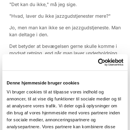
"Det kan du ikke," må jeg sige.
"Hvad, laver du ikke jazzgudstjenester mere?"
Jo, men man kan ikke se en jazzgudstjeneste. Man
kan deltage i den.
Det betyder at bevægelsen gerne skulle komme i
modsat retning, end når man laver underholdning.
I underholdning kommer bevægelsen fra scenen
og ned mod publikum, og man kan klappe hvis
man synes, det er godt – eller skyde rådne
Denne hjemmeside bruger cookies
tomater, når man synes det er dårligt.
Vi bruger cookies til at tilpasse vores indhold og
Men i en gudstjeneste kommer bevægelsen den
annoncer, til at vise dig funktioner til sociale medier og til
anden vej.
at analysere vores trafik. Vi deler også oplysninger om
din brug af vores hjemmeside med vores partnere inden
Der skal ikke holdes gudstjeneste, hvis ikke der er
for sociale medier, annonceringspartnere og
en menighed, der ønsker at samles i en kirke og
analysepartnere. Vores partnere kan kombinere disse
lovprise Gud og høre hans budskab.