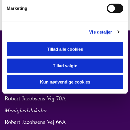
Marketing
Vis detaljer
Tillad alle cookies
FIND OS
Kirken i Ørestad
Tillad valgte
Robert Jacobsens Vej 72B
Kun nødvendige cookies
Kirkekontor
Robert Jacobsens Vej 70A
Menighedslokaler
Robert Jacobsens Vej 66A