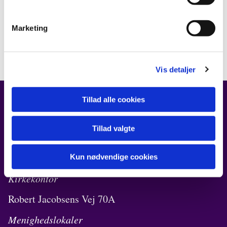
Marketing
Vis detaljer
Tillad alle cookies
FIND OS
Tillad valgte
Kirken i Ørestad
Robert Jacobsens Vej 72B
Kun nødvendige cookies
Kirkekontor
Robert Jacobsens Vej 70A
Menighedslokaler