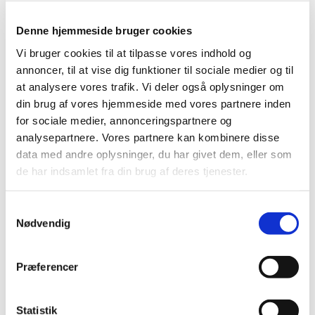
Du vil måske også kunne
Denne hjemmeside bruger cookies
lide...
Vi bruger cookies til at tilpasse vores indhold og
annoncer, til at vise dig funktioner til sociale medier og til
at analysere vores trafik. Vi deler også oplysninger om
din brug af vores hjemmeside med vores partnere inden
for sociale medier, annonceringspartnere og
analysepartnere. Vores partnere kan kombinere disse
data med andre oplysninger, du har givet dem, eller som
de har indsamlet fra din brug af deres tjenester.
Samtykkevalg
Nødvendig
Præferencer
Statistik