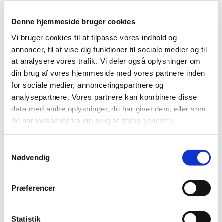
Du vil måske også kunne
Denne hjemmeside bruger cookies
lide...
Vi bruger cookies til at tilpasse vores indhold og
annoncer, til at vise dig funktioner til sociale medier og til
at analysere vores trafik. Vi deler også oplysninger om
din brug af vores hjemmeside med vores partnere inden
for sociale medier, annonceringspartnere og
analysepartnere. Vores partnere kan kombinere disse
data med andre oplysninger, du har givet dem, eller som
de har indsamlet fra din brug af deres tjenester.
Samtykkevalg
Nødvendig
Præferencer
Statistik