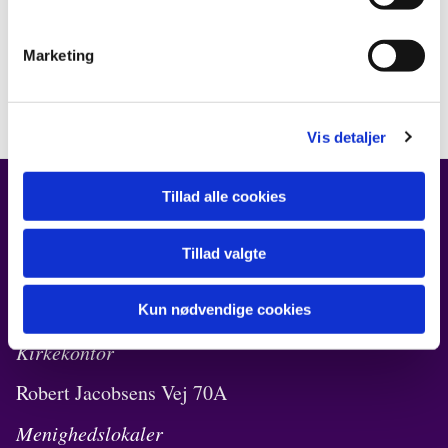
Marketing
Vis detaljer
Tillad alle cookies
FIND OS
Tillad valgte
Kirken i Ørestad
Robert Jacobsens Vej 72B
Kun nødvendige cookies
Kirkekontor
Robert Jacobsens Vej 70A
Menighedslokaler