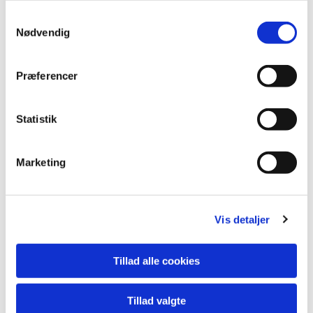
Samtykkevalg
Nødvendig
Præferencer
Statistik
Marketing
Vis detaljer
Tillad alle cookies
Du vil måske også kunne
lide...
Tillad valgte