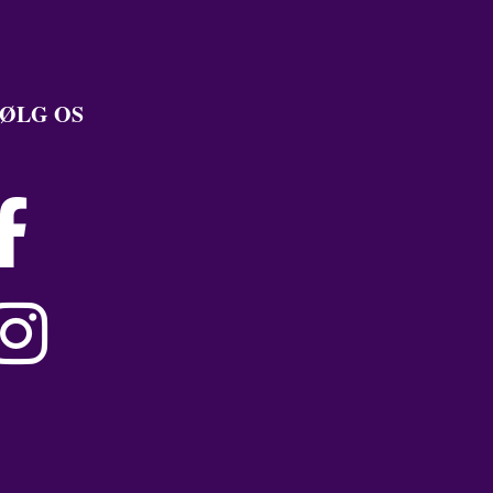
ØLG OS

