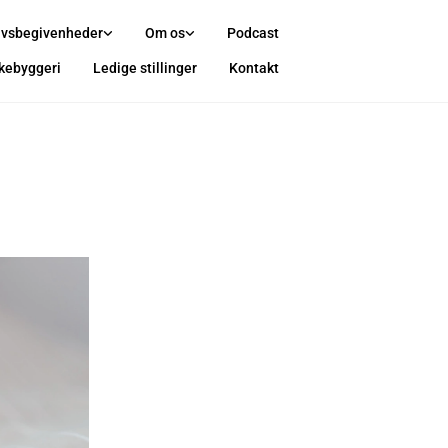
ivsbegivenheder
Om os
Podcast
rkebyggeri
Ledige stillinger
Kontakt