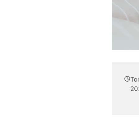
To
202