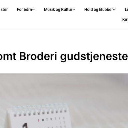
ster
For børn
Musik og Kultur
Hold og klubber
L
Ki
omt Broderi gudstjeneste