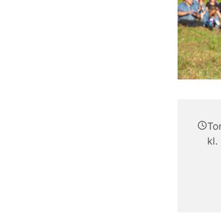
To
kl.