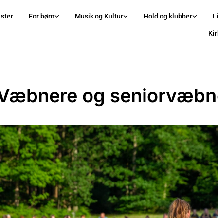
ster
For børn
Musik og Kultur
Hold og klubber
L
Ki
Væbnere og seniorvæbn