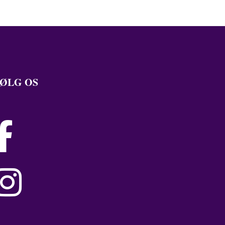
ØLG OS

