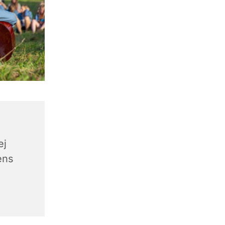
ej
ens