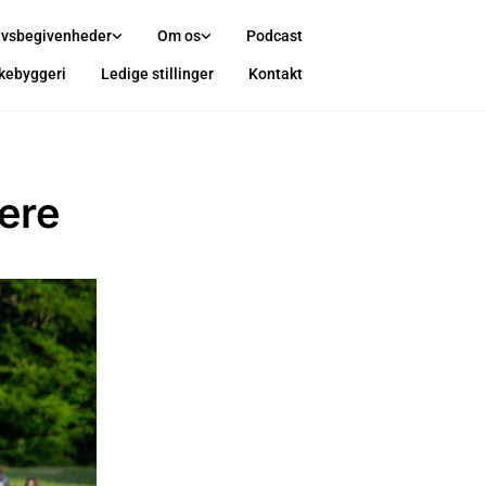
ivsbegivenheder
Om os
Podcast
rkebyggeri
Ledige stillinger
Kontakt
ere