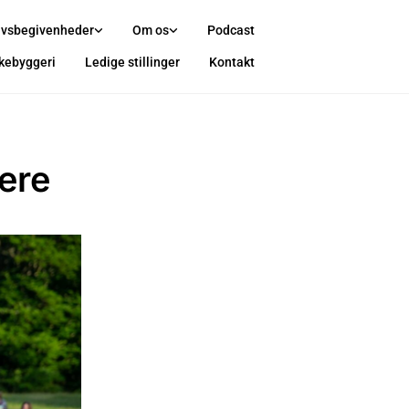
ivsbegivenheder
Om os
Podcast
rkebyggeri
Ledige stillinger
Kontakt
ere