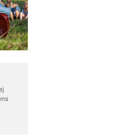
ej
ens