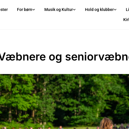
ster
For børn
Musik og Kultur
Hold og klubber
L
Ki
Væbnere og seniorvæbn