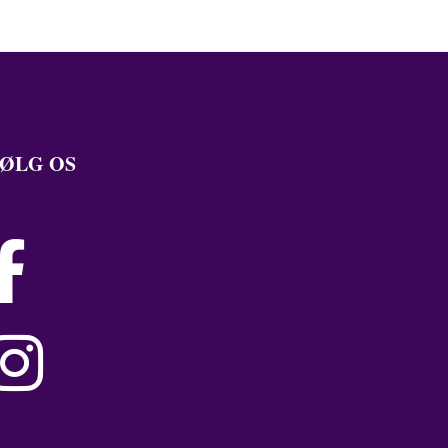
ØLG OS

