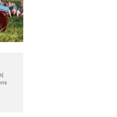
ej
ens