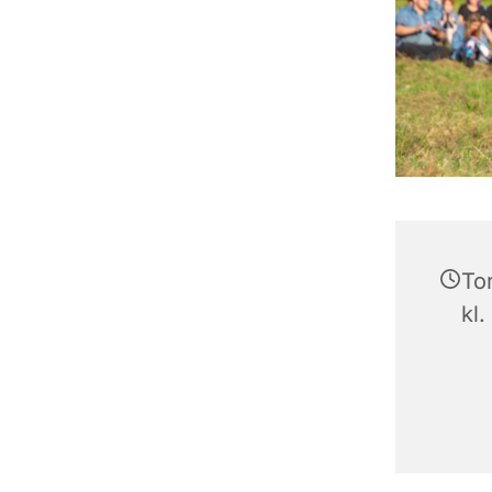
To
kl.