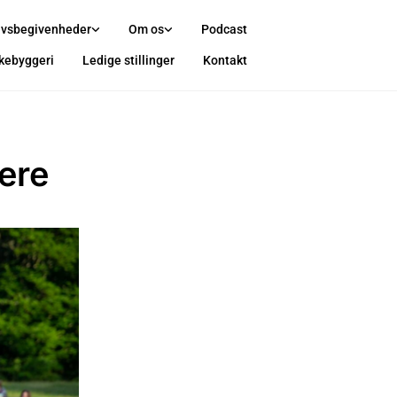
ivsbegivenheder
Om os
Podcast
rkebyggeri
Ledige stillinger
Kontakt
ere