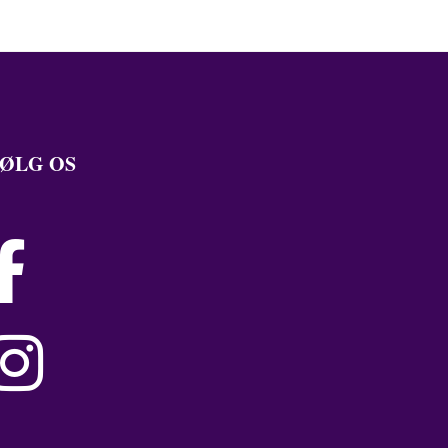
ØLG OS

