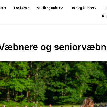
ster
For børn
Musik og Kultur
Hold og klubber
L
Ki
Væbnere og seniorvæbn