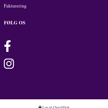
Fakturering
FØLG OS


Log på ChurchDesk