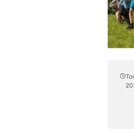
To
202