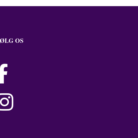
ØLG OS

