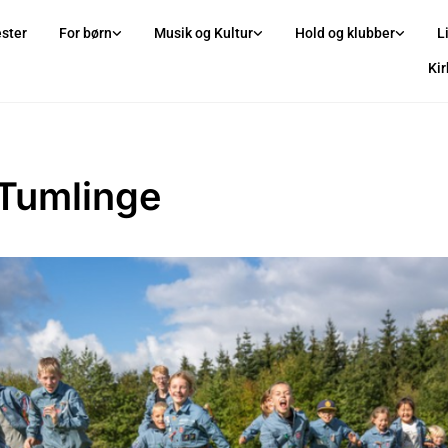
ster
For børn
Musik og Kultur
Hold og klubber
L
Ki
Tumlinge