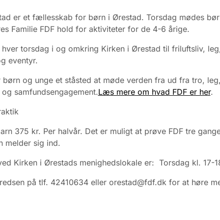
ad er et fællesskab for børn i Ørestad. Torsdag mødes bør
res Familie FDF hold for aktiviteter for de 4-6 årige.
ver torsdag i og omkring Kirken i Ørestad til friluftsliv, leg
og eventyr.
 børn og unge et ståsted at møde verden fra ud fra tro, leg
er og samfundsengagement.
Læs mere om hvad FDF er her
.
raktik
barn 375 kr. Per halvår. Det er muligt at prøve FDF tre gange
 melder sig ind.
ed Kirken i Ørestads menighedslokale er: Torsdag kl. 17-1
redsen på tlf. 42410634 eller orestad@fdf.dk for at høre m