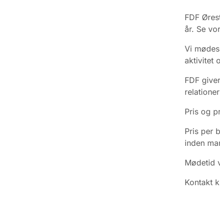
FDF Ørest
år. Se vo
Vi mødes h
aktivitet 
FDF giver
relation
Pris og p
Pris per 
inden man
Mødetid v
Kontakt k