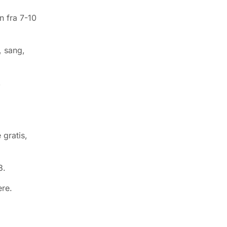
n fra 7-10
, sang,
,
 gratis,
8.
ere.