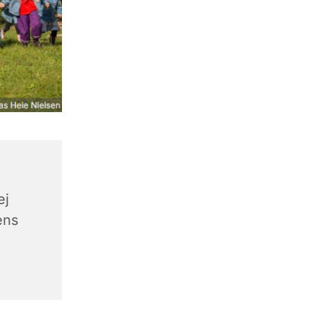
ej
ens