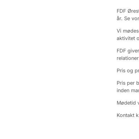
FDF Ørest
år. Se vo
Vi mødes h
aktivitet 
FDF giver
relation
Pris og p
Pris per 
inden man
Mødetid v
Kontakt k