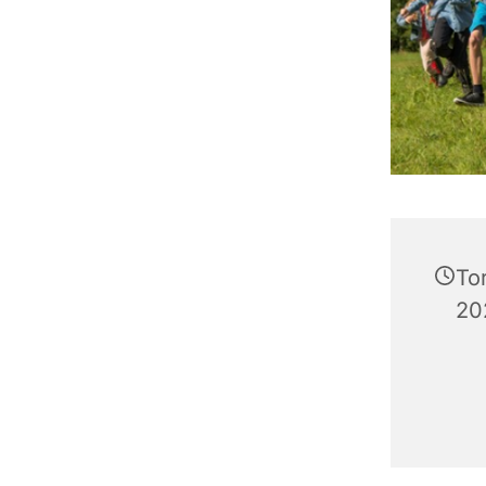
To
202