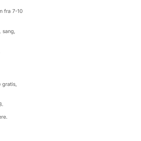
n fra 7-10
, sang,
,
 gratis,
8.
ere.