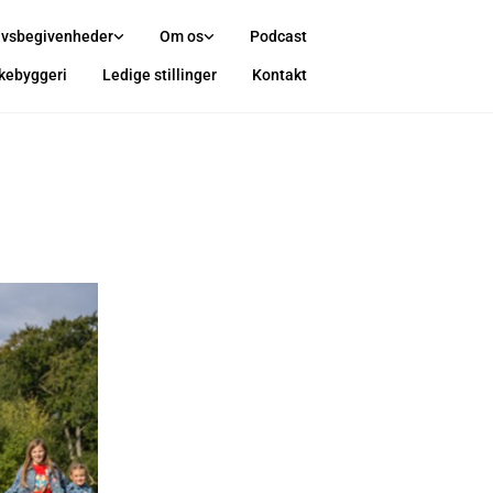
ivsbegivenheder
Om os
Podcast
rkebyggeri
Ledige stillinger
Kontakt