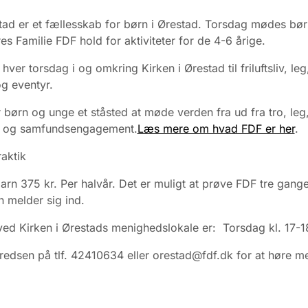
ad er et fællesskab for børn i Ørestad. Torsdag mødes bør
res Familie FDF hold for aktiviteter for de 4-6 årige.
ver torsdag i og omkring Kirken i Ørestad til friluftsliv, leg
og eventyr.
 børn og unge et ståsted at møde verden fra ud fra tro, leg
er og samfundsengagement.
Læs mere om hvad FDF er her
.
raktik
barn 375 kr. Per halvår. Det er muligt at prøve FDF tre gange
 melder sig ind.
ed Kirken i Ørestads menighedslokale er: Torsdag kl. 17-1
redsen på tlf. 42410634 eller orestad@fdf.dk for at høre m