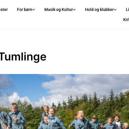
ster
For børn
Musik og Kultur
Hold og klubber
L
Ki
Tumlinge