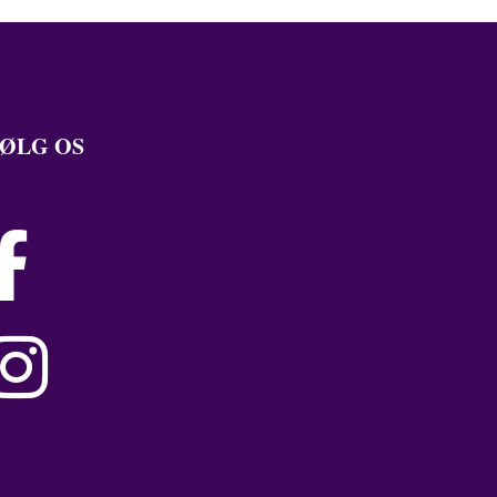
ØLG OS

