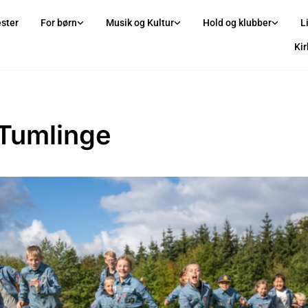
ster
For børn
Musik og Kultur
Hold og klubber
L
Ki
Tumlinge