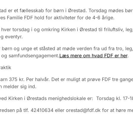
ad er et fællesskab for børn i Ørestad. Torsdag mødes bør
res Familie FDF hold for aktiviteter for de 4-6 årige.
ver torsdag i og omkring Kirken i Ørestad til friluftsliv, leg
og eventyr.
 børn og unge et ståsted at møde verden fra ud fra tro, leg
er og samfundsengagement.
Læs mere om hvad FDF er her
.
raktik
barn 375 kr. Per halvår. Det er muligt at prøve FDF tre gange
 melder sig ind.
ed Kirken i Ørestads menighedslokale er: Torsdag kl. 17-1
redsen på tlf. 42410634 eller orestad@fdf.dk for at høre m