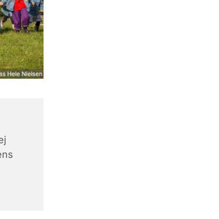
ej
ens