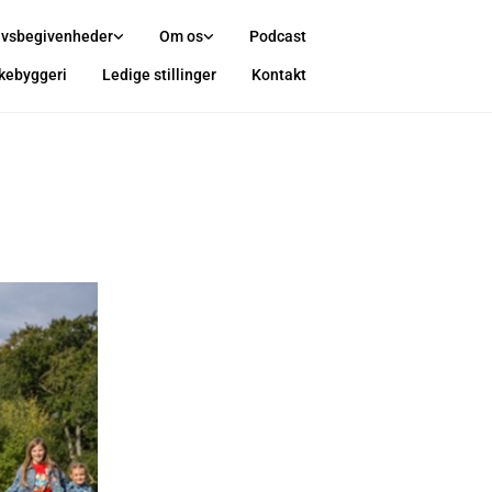
ivsbegivenheder
Om os
Podcast
rkebyggeri
Ledige stillinger
Kontakt