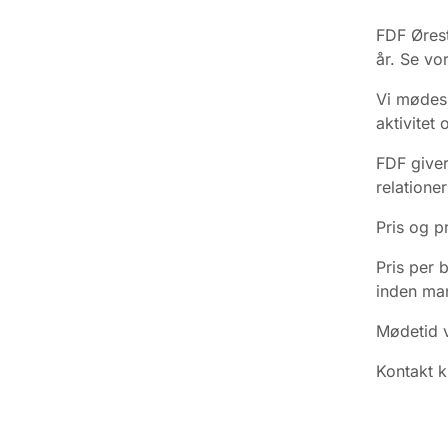
FDF Ørest
år. Se vo
Vi mødes h
aktivitet 
FDF giver
relation
Pris og p
Pris per 
inden man
Mødetid v
Kontakt k