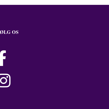
ØLG OS

