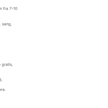
n fra 7-10
, sang,
,
 gratis,
8.
ere.