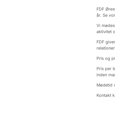
FDF Ørest
år. Se vo
Vi mødes h
aktivitet 
FDF giver
relation
Pris og p
Pris per 
inden man
Mødetid v
Kontakt k