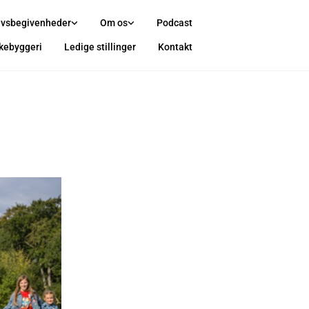
ivsbegivenheder
Om os
Podcast
rkebyggeri
Ledige stillinger
Kontakt