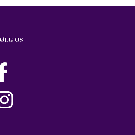
ØLG OS

