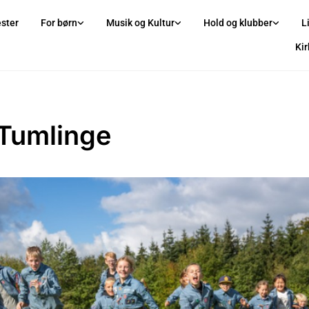
ster
For børn
Musik og Kultur
Hold og klubber
L
Ki
Tumlinge