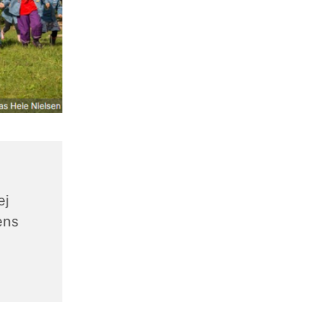
ej
ens