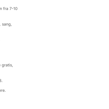
n fra 7-10
, sang,
,
 gratis,
8.
ere.