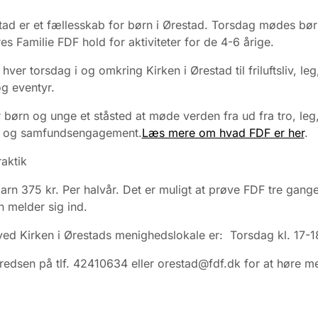
ad er et fællesskab for børn i Ørestad. Torsdag mødes bør
res Familie FDF hold for aktiviteter for de 4-6 årige.
ver torsdag i og omkring Kirken i Ørestad til friluftsliv, leg
og eventyr.
 børn og unge et ståsted at møde verden fra ud fra tro, leg
er og samfundsengagement.
Læs mere om hvad FDF er her
.
raktik
barn 375 kr. Per halvår. Det er muligt at prøve FDF tre gange
 melder sig ind.
ed Kirken i Ørestads menighedslokale er: Torsdag kl. 17-1
redsen på tlf. 42410634 eller orestad@fdf.dk for at høre m