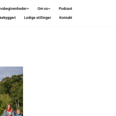
ivsbegivenheder
Om os
Podcast
rkebyggeri
Ledige stillinger
Kontakt