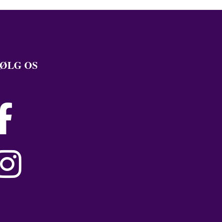
ØLG OS

