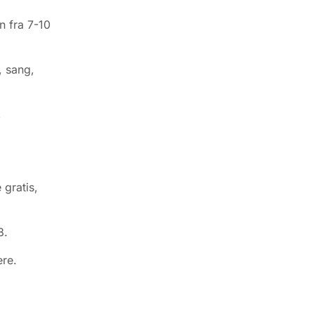
n fra 7-10
, sang,
,
 gratis,
8.
ere.