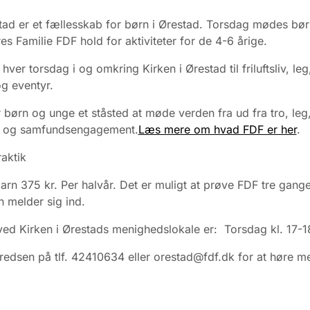
ad er et fællesskab for børn i Ørestad. Torsdag mødes bør
res Familie FDF hold for aktiviteter for de 4-6 årige.
ver torsdag i og omkring Kirken i Ørestad til friluftsliv, leg
og eventyr.
 børn og unge et ståsted at møde verden fra ud fra tro, leg
er og samfundsengagement.
Læs mere om hvad FDF er her
.
raktik
barn 375 kr. Per halvår. Det er muligt at prøve FDF tre gange
 melder sig ind.
ed Kirken i Ørestads menighedslokale er: Torsdag kl. 17-1
redsen på tlf. 42410634 eller orestad@fdf.dk for at høre m