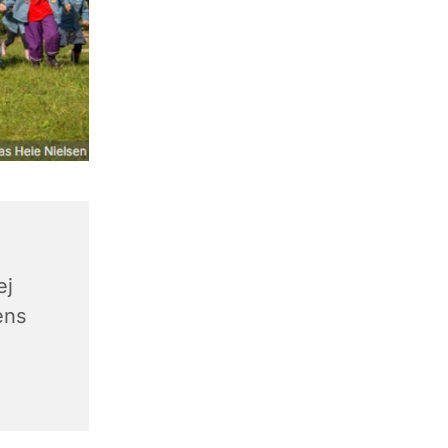
ej
ens