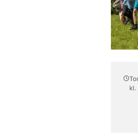
To
kl.