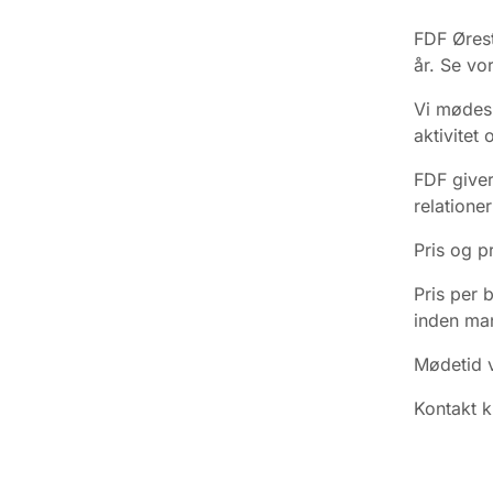
FDF Ørest
år. Se vo
Vi mødes h
aktivitet 
FDF giver
relation
Pris og p
Pris per 
inden man
Mødetid v
Kontakt k