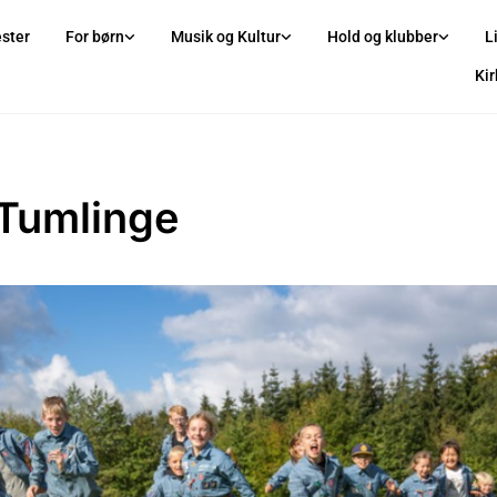
ster
For børn
Musik og Kultur
Hold og klubber
L
Ki
Tumlinge