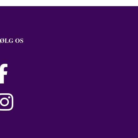
ØLG OS

