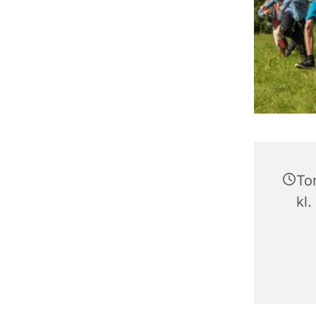
To
kl.