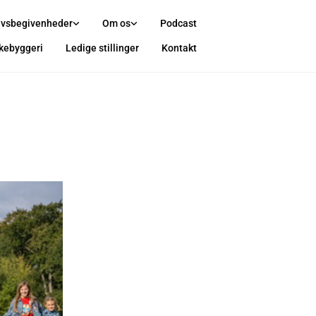
ivsbegivenheder
Om os
Podcast
rkebyggeri
Ledige stillinger
Kontakt