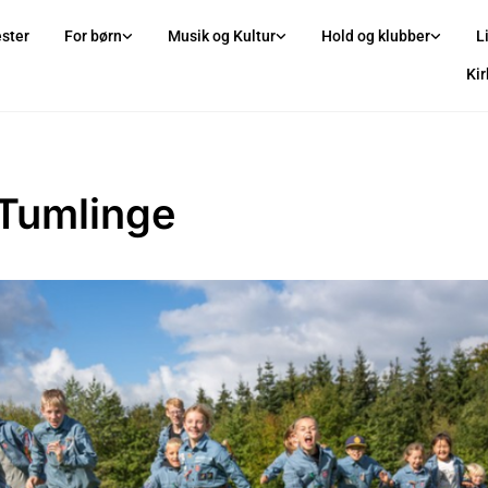
ster
For børn
Musik og Kultur
Hold og klubber
L
Ki
Tumlinge