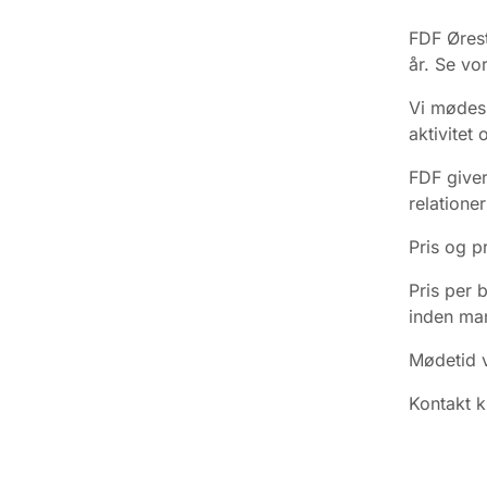
FDF Ørest
år. Se vo
Vi mødes h
aktivitet 
FDF giver
relation
Pris og p
Pris per 
inden man
Mødetid v
Kontakt k