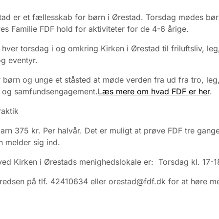
ad er et fællesskab for børn i Ørestad. Torsdag mødes bør
res Familie FDF hold for aktiviteter for de 4-6 årige.
ver torsdag i og omkring Kirken i Ørestad til friluftsliv, leg
og eventyr.
 børn og unge et ståsted at møde verden fra ud fra tro, leg
er og samfundsengagement.
Læs mere om hvad FDF er her
.
raktik
barn 375 kr. Per halvår. Det er muligt at prøve FDF tre gange
 melder sig ind.
ed Kirken i Ørestads menighedslokale er: Torsdag kl. 17-1
redsen på tlf. 42410634 eller orestad@fdf.dk for at høre m