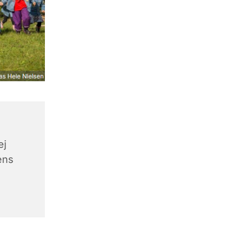
ej
ens