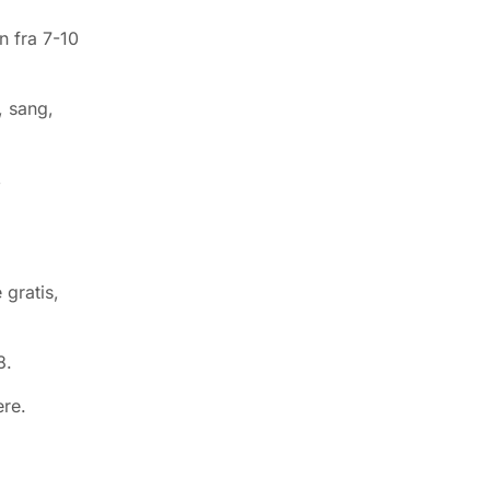
n fra 7-10
, sang,
,
 gratis,
8.
ere.