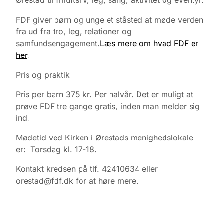
Ørestad til friluftsliv, leg, sang, aktivitet og eventyr.
FDF giver børn og unge et ståsted at møde verden
fra ud fra tro, leg, relationer og
samfundsengagement.
Læs mere om hvad FDF er
her
.
Pris og praktik
Pris per barn 375 kr. Per halvår. Det er muligt at
prøve FDF tre gange gratis, inden man melder sig
ind.
Mødetid ved Kirken i Ørestads menighedslokale
er: Torsdag kl. 17-18.
Kontakt kredsen på tlf. 42410634 eller
orestad@fdf.dk for at høre mere.