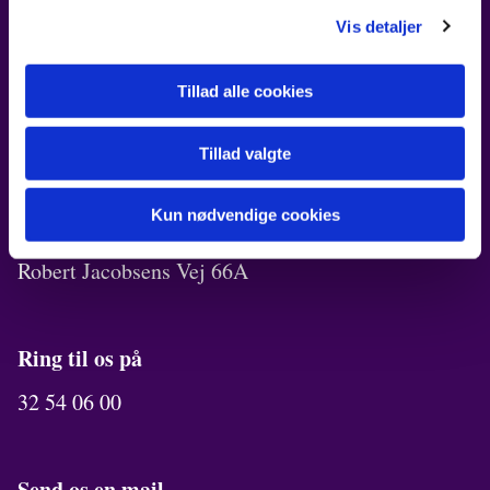
FIND OS
Vis detaljer
Kirken i Ørestad
Robert Jacobsens Vej 72B
Tillad alle cookies
Kirkekontor
Tillad valgte
Robert Jacobsens Vej 70A
Kun nødvendige cookies
Menighedslokaler
Robert Jacobsens Vej 66A
Ring til os på
32 54 06 00
Send os en mail