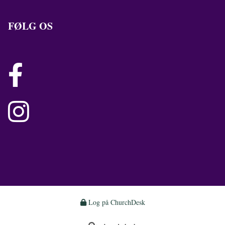
FØLG OS


Log på ChurchDesk