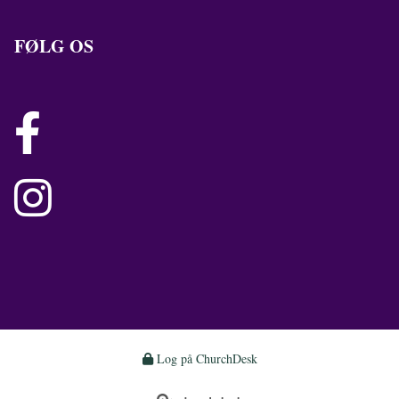
FØLG OS


Log på ChurchDesk