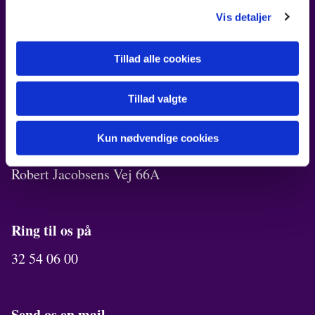
FIND OS
Vis detaljer
Kirken i Ørestad
Robert Jacobsens Vej 72B
Tillad alle cookies
Kirkekontor
Tillad valgte
Robert Jacobsens Vej 70A
Kun nødvendige cookies
Menighedslokaler
Robert Jacobsens Vej 66A
Ring til os på
32 54 06 00
Send os en mail