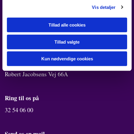
FIND OS
Vis detaljer
Kirken i Ørestad
Robert Jacobsens Vej 72B
Tillad alle cookies
Kirkekontor
Tillad valgte
Robert Jacobsens Vej 70A
Kun nødvendige cookies
Menighedslokaler
Robert Jacobsens Vej 66A
Ring til os på
32 54 06 00
Send os en mail