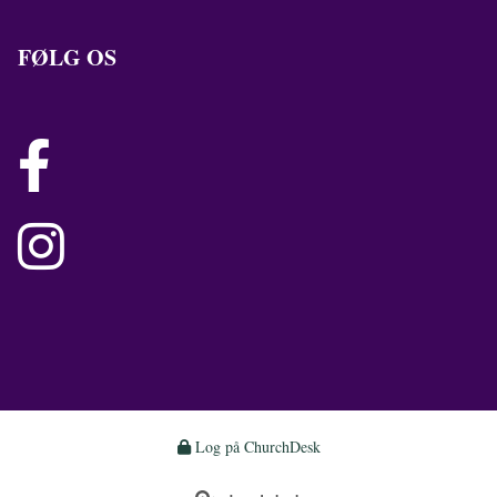
FØLG OS


Log på ChurchDesk