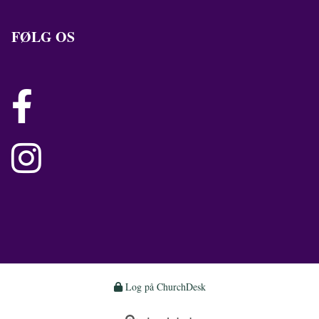
FØLG OS


Log på ChurchDesk