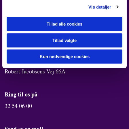
FIND OS
Vis detaljer
Kirken i Ørestad
Robert Jacobsens Vej 72B
Tillad alle cookies
Kirkekontor
Tillad valgte
Robert Jacobsens Vej 70A
Kun nødvendige cookies
Menighedslokaler
Robert Jacobsens Vej 66A
Ring til os på
32 54 06 00
Send os en mail