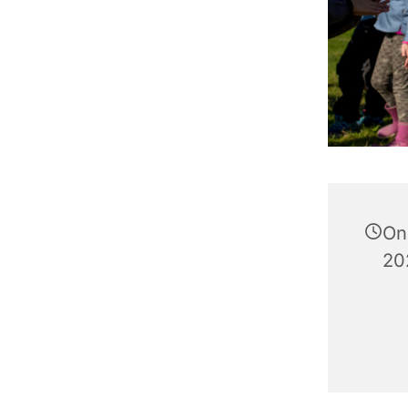
On
202