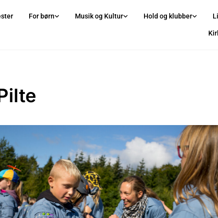
ster
For børn
Musik og Kultur
Hold og klubber
L
Ki
Pilte