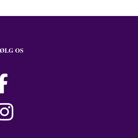
ØLG OS

