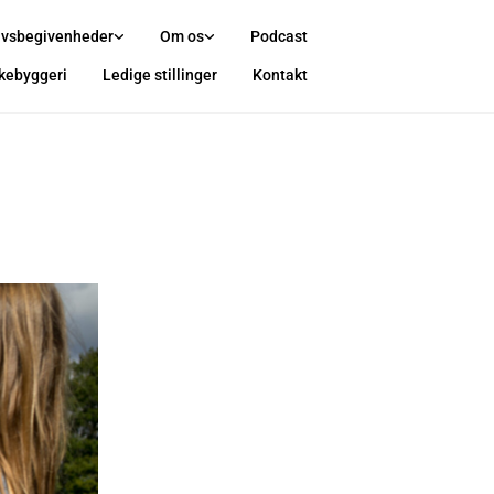
ivsbegivenheder
Om os
Podcast
rkebyggeri
Ledige stillinger
Kontakt