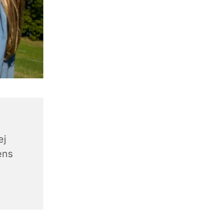
ej
ens