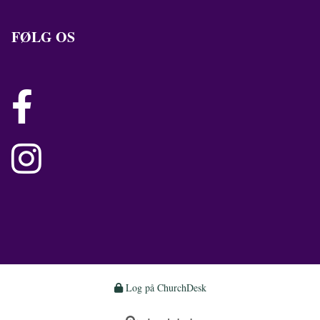
FØLG OS


Log på ChurchDesk