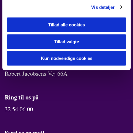
FIND OS
Vis detaljer
Kirken i Ørestad
Robert Jacobsens Vej 72B
Tillad alle cookies
Kirkekontor
Tillad valgte
Robert Jacobsens Vej 70A
Kun nødvendige cookies
Menighedslokaler
Robert Jacobsens Vej 66A
Ring til os på
32 54 06 00
Send os en mail