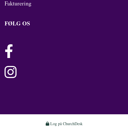
Fakturering
FØLG OS


Log på ChurchDesk