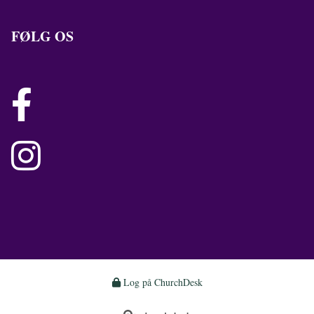
FØLG OS


Log på ChurchDesk