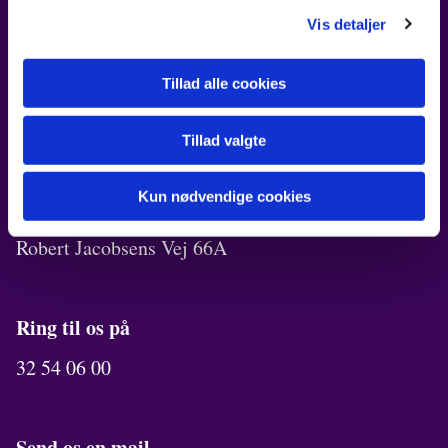
FIND OS
Vis detaljer
Kirken i Ørestad
Robert Jacobsens Vej 72B
Tillad alle cookies
Kirkekontor
Tillad valgte
Robert Jacobsens Vej 70A
Kun nødvendige cookies
Menighedslokaler
Robert Jacobsens Vej 66A
Ring til os på
32 54 06 00
Send os en mail