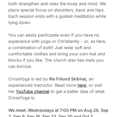
both strengthen and relax the body and mind. We
place special focus on shoulders, back and hips.
Each session ends with a guided meditation while
lying down.
You can easily participate even if you have no
experience with yoga or Christianity – or, as here,
a combination of both! Just wear soft and
comfortable clothes and bring your own mat and
blocks if you like. The church also has mats you
can borrow.
CrossYoga is led by
Rie Frilund Skårhøj
, an
experienced instructor. Read more
here
, or visit
her
YouTube channel
to get a better idea of what
CrossYoga is.
We meet: Wednesdays at 7:00 PM on Aug 26, Sep
2, Sep 9, Sep 16, Sep 23, Sep 30 and Oct 7.