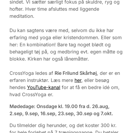
sindet. Vi sætter særligt fokus på skuldre, ryg og
hofter. Hver time afsluttes med liggende
meditation.
Du kan sagtens være med, selvom du ikke har
erfaring med yoga eller kristendommen. Eller som
her: En kombination! Bare tag noget blødt og
behageligt tøj på, og medbring evt. egen måtte og
blokke. Kirken har også lånemåtter.
CrossYoga ledes af
Rie Frilund Skårhøj
, der er en
erfaren instruktør. Læs mere
her
, eller besøg
hendes
YouTube-kanal
for at få en bedre idé om,
hvad CrossYoga er.
Mødedage: Onsdage kl. 19.00 fra d. 26.aug,
2.sep, 9.sep, 16.sep, 23.sep, 30.sep og 7.okt.
Du tilmelder dig herunder, og det koster 300 kr.
for hele forløbet på 7 træningsgange. Du betaler