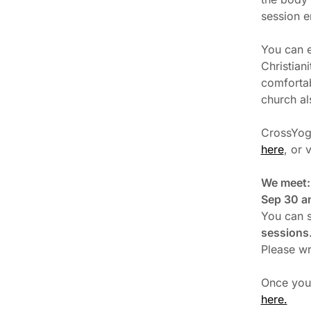
session e
You can e
Christian
comfortab
church al
CrossYog
here
, or 
We meet:
Sep 30 an
You can s
sessions
Please wr
Once you
here.