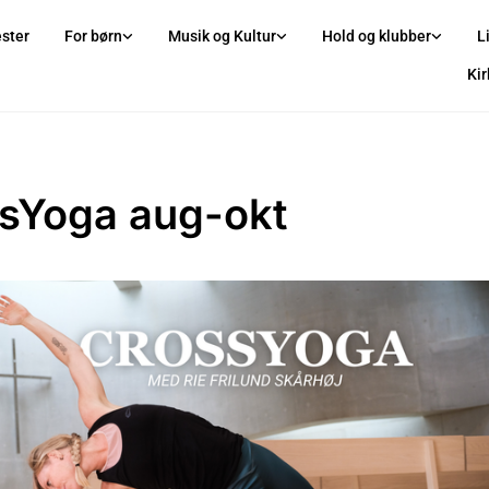
ster
For børn
Musik og Kultur
Hold og klubber
L
Ki
sYoga aug-okt