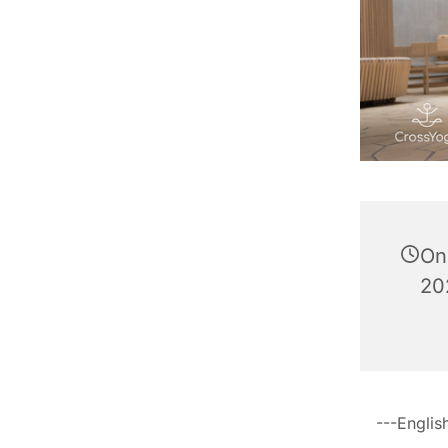
On
202
---Englis