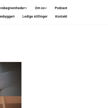
ivsbegivenheder
Om os
Podcast
rkebyggeri
Ledige stillinger
Kontakt