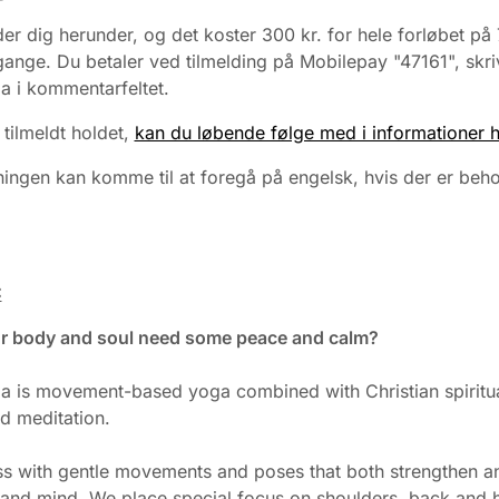
der dig herunder, og det koster 300 kr. for hele forløbet på 
ange. Du betaler ved tilmelding på Mobilepay "47161", skri
a i kommentarfeltet.
 tilmeldt holdet,
kan du løbende følge med i informationer h
ingen kan komme til at foregå på engelsk, hvis der er beho
:
r body and soul need some peace and calm?
 is movement-based yoga combined with Christian spiritual
d meditation.
lass with gentle movements and poses that both strengthen a
and mind. We place special focus on shoulders, back and 