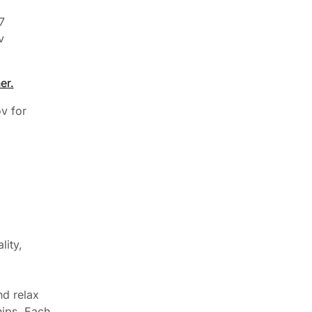
7
v
er.
v for
ity,
nd relax
hips. Each