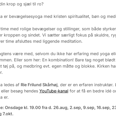
in krop og sjæl til ro?
 er bevægelsesyoga med kristen spiritualitet, bøn og medi
 time med rolige bevægelser og stillinger, som både styrke
 kroppen og sindet. Vi sætter særligt fokus på skuldre, ry
ver time afsluttes med liggende meditation.
gtens være med, selvom du ikke har erfaring med yoga ell
mmen. Eller som her: En kombination! Bare tag noget blødt
t tøj på, og medbring evt. egen måtte og blokke. Kirken ha
r.
a ledes af
Rie Frilund Skårhøj
, der er en erfaren instruktør.
, eller besøg hendes
YouTube-kanal
for at få en bedre idé 
a er.
 Onsdage kl. 19.00 fra d. 26.aug, 2.sep, 9.sep, 16.sep, 2
 7.okt.