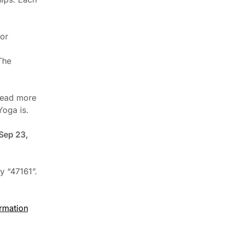
 or
The
 Read more
Yoga is.
Sep 23,
y “47161”.
ormation