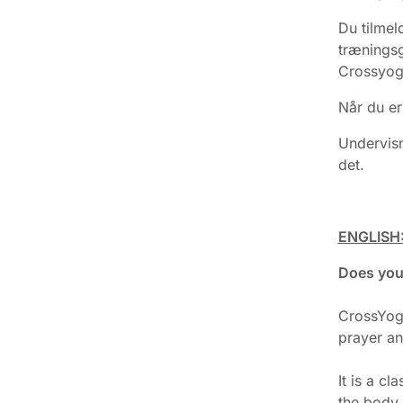
Du tilmel
træningsg
Crossyog
Når du er
Undervisn
det.
ENGLISH
Does you
CrossYoga
prayer an
It is a c
the body 