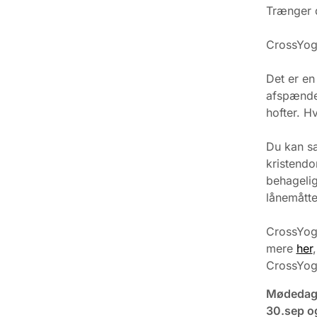
Trænger d
CrossYoga
Det er en
afspænder
hofter. H
Du kan sa
kristendo
behagelig
lånemåtte
CrossYog
mere
her
CrossYog
Mødedage:
30.sep og