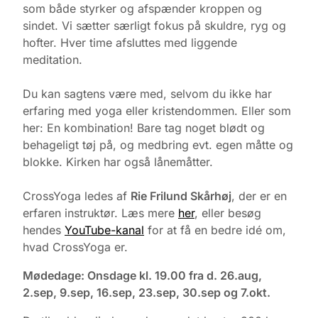
som både styrker og afspænder kroppen og
sindet. Vi sætter særligt fokus på skuldre, ryg og
hofter. Hver time afsluttes med liggende
meditation.
Du kan sagtens være med, selvom du ikke har
erfaring med yoga eller kristendommen. Eller som
her: En kombination! Bare tag noget blødt og
behageligt tøj på, og medbring evt. egen måtte og
blokke. Kirken har også lånemåtter.
CrossYoga ledes af
Rie Frilund Skårhøj
, der er en
erfaren instruktør. Læs mere
her
, eller besøg
hendes
YouTube-kanal
for at få en bedre idé om,
hvad CrossYoga er.
Mødedage: Onsdage kl. 19.00 fra d. 26.aug,
2.sep, 9.sep, 16.sep, 23.sep, 30.sep og 7.okt.