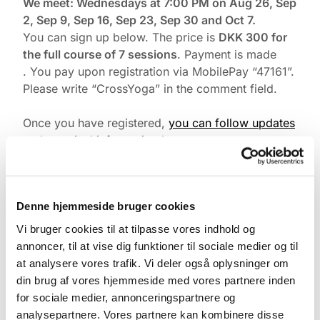
We meet: Wednesdays at 7:00 PM on Aug 26, Sep
2, Sep 9, Sep 16, Sep 23, Sep 30 and Oct 7.
You can sign up below. The price is
DKK 300 for
the full course of 7 sessions
. Payment is made
. You pay upon registration via MobilePay “47161”.
Please write “CrossYoga” in the comment field.
Once you have registered,
you can follow updates
and practical information here.
The class may be conducted in English if needed.
Denne hjemmeside bruger cookies
Vi bruger cookies til at tilpasse vores indhold og
annoncer, til at vise dig funktioner til sociale medier og til
at analysere vores trafik. Vi deler også oplysninger om
din brug af vores hjemmeside med vores partnere inden
for sociale medier, annonceringspartnere og
analysepartnere. Vores partnere kan kombinere disse