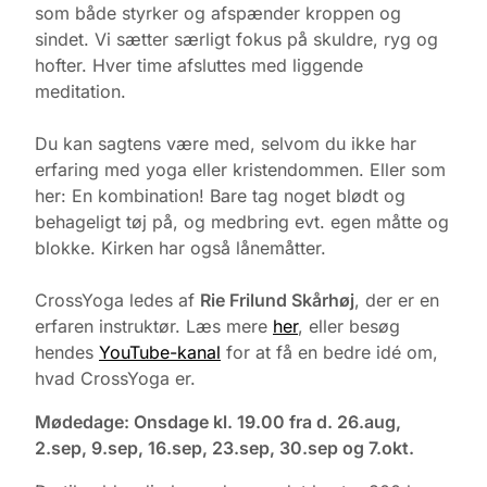
som både styrker og afspænder kroppen og
sindet. Vi sætter særligt fokus på skuldre, ryg og
hofter. Hver time afsluttes med liggende
meditation.
Du kan sagtens være med, selvom du ikke har
erfaring med yoga eller kristendommen. Eller som
her: En kombination! Bare tag noget blødt og
behageligt tøj på, og medbring evt. egen måtte og
blokke. Kirken har også lånemåtter.
CrossYoga ledes af
Rie Frilund Skårhøj
, der er en
erfaren instruktør. Læs mere
her
, eller besøg
hendes
YouTube-kanal
for at få en bedre idé om,
hvad CrossYoga er.
Mødedage: Onsdage kl. 19.00 fra d. 26.aug,
2.sep, 9.sep, 16.sep, 23.sep, 30.sep og 7.okt.