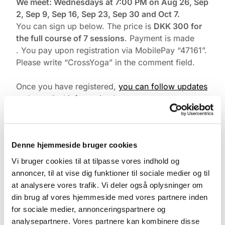
We meet: Wednesdays at 7:00 PM on Aug 26, Sep
2, Sep 9, Sep 16, Sep 23, Sep 30 and Oct 7.
You can sign up below. The price is
DKK 300 for
the full course of 7 sessions
. Payment is made
. You pay upon registration via MobilePay “47161”.
Please write “CrossYoga” in the comment field.
Once you have registered,
you can follow updates
and practical information here.
The class may be conducted in English if needed.
Denne hjemmeside bruger cookies
Vi bruger cookies til at tilpasse vores indhold og
annoncer, til at vise dig funktioner til sociale medier og til
at analysere vores trafik. Vi deler også oplysninger om
din brug af vores hjemmeside med vores partnere inden
for sociale medier, annonceringspartnere og
analysepartnere. Vores partnere kan kombinere disse