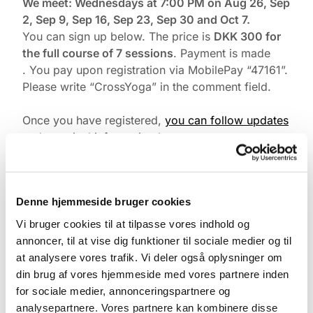
We meet: Wednesdays at 7:00 PM on Aug 26, Sep
2, Sep 9, Sep 16, Sep 23, Sep 30 and Oct 7.
You can sign up below. The price is
DKK 300 for
the full course of 7 sessions
. Payment is made
. You pay upon registration via MobilePay “47161”.
Please write “CrossYoga” in the comment field.
Once you have registered,
you can follow updates
and practical information here.
The class may be conducted in English if needed.
Denne hjemmeside bruger cookies
Vi bruger cookies til at tilpasse vores indhold og
annoncer, til at vise dig funktioner til sociale medier og til
at analysere vores trafik. Vi deler også oplysninger om
din brug af vores hjemmeside med vores partnere inden
for sociale medier, annonceringspartnere og
analysepartnere. Vores partnere kan kombinere disse