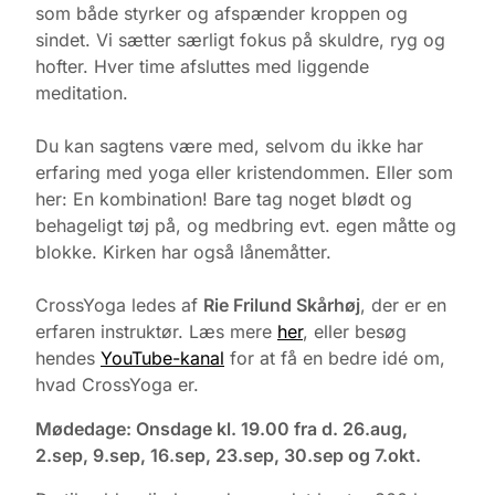
som både styrker og afspænder kroppen og
sindet. Vi sætter særligt fokus på skuldre, ryg og
hofter. Hver time afsluttes med liggende
meditation.
Du kan sagtens være med, selvom du ikke har
erfaring med yoga eller kristendommen. Eller som
her: En kombination! Bare tag noget blødt og
behageligt tøj på, og medbring evt. egen måtte og
blokke. Kirken har også lånemåtter.
CrossYoga ledes af
Rie Frilund Skårhøj
, der er en
erfaren instruktør. Læs mere
her
, eller besøg
hendes
YouTube-kanal
for at få en bedre idé om,
hvad CrossYoga er.
Mødedage: Onsdage kl. 19.00 fra d. 26.aug,
2.sep, 9.sep, 16.sep, 23.sep, 30.sep og 7.okt.