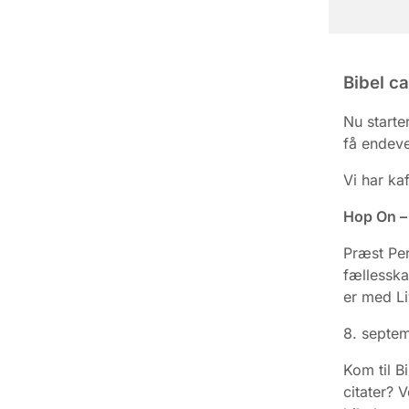
Bibel ca
Nu starte
få endeve
Vi har k
Hop On –
Præst Per
fællesska
er med Li
8. septe
Kom til B
citater? 