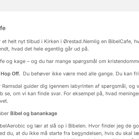
fe
r et helt nyt tilbud i Kirken i Ørestad.Nemlig en BibelCafe, h
ndt, hvad det hele egentlig går ud på.
affe og kage – og du har mange spørgsmål om kristendomm
 Hop Off.
Du behøver ikke være med alle gange. Du kan fri
 Ramsdal guider dig igennem labyrinten af spørgsmål, og vi 
b se, om vi kan finde svar. For eksempel på, hvad meninge
vet.
mber
Bibel og banankage
ibelAerobic og lær at slå op i Bibelen. Hvor finder jeg de g
Ved du, at du ikke må starte fra begyndelsen, hvis du skal l