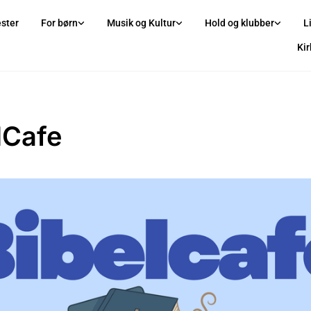
ster
For børn
Musik og Kultur
Hold og klubber
L
Ki
lCafe