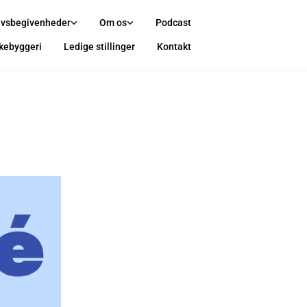
ivsbegivenheder
Om os
Podcast
rkebyggeri
Ledige stillinger
Kontakt