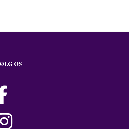
ØLG OS

