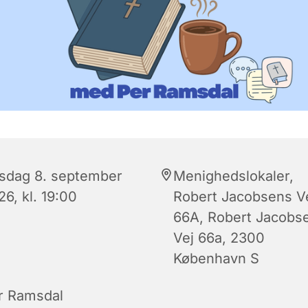
rsdag 8. september
Menighedslokaler,
6, kl. 19:00
Robert Jacobsens V
66A, Robert Jacobs
Vej 66a, 2300
København S
r Ramsdal