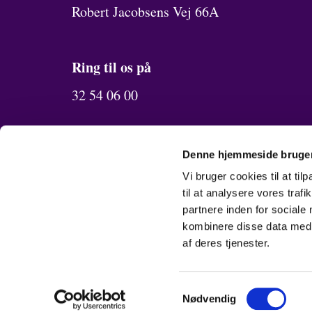
Robert Jacobsens Vej 66A
Ring til os på
32 54 06 00
Send os en mail
Denne hjemmeside bruger
oerestad.sogn@km.dk
Vi bruger cookies til at til
til at analysere vores tra
partnere inden for sociale
kombinere disse data med a
af deres tjenester.
Samtykkevalg
Nødvendig