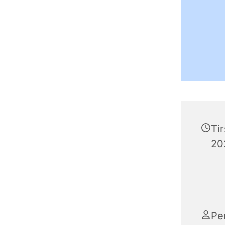
Ti
202
Pe