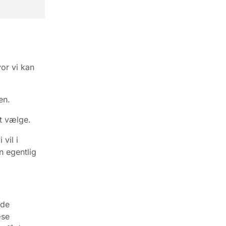
vor vi kan
en.
t vælge.
vil i
n egentlig
ode
æse