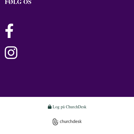
FØLG OS


Log på ChurchDesk