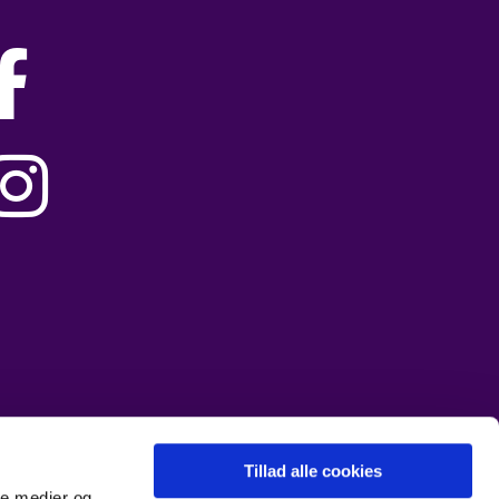


Tillad alle cookies
ale medier og