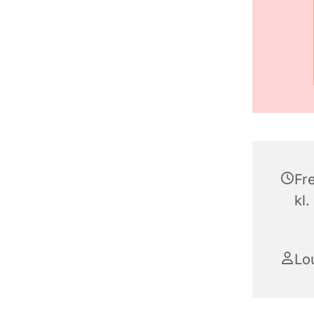
Fr
kl.
Lo