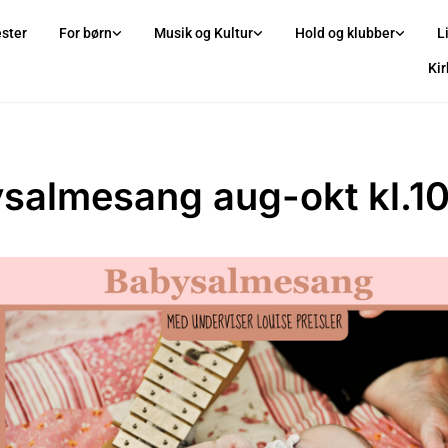
ster
For børn
Musik og Kultur
Hold og klubber
L
Ki
salmesang aug-okt kl.1