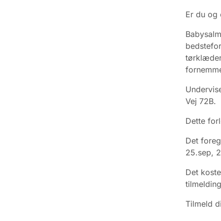
Er du og 
Babysalme
bedstefor
tørklæder
fornemmel
Undervise
Vej 72B.
Dette for
Det foreg
25.sep, 2
Det koste
tilmelding
Tilmeld d