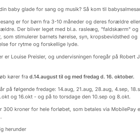
din baby glade for sang og musik? Så kom til babysalmesa
sang er for børn fra 3-10 måneder og deres forældre elle
ældre. Der bliver leget med bl.a. rasleæg, "faldskærm" og
, som stimulerer barnets hørelse, syn, kropsbevidsthed og
se for rytme og forskellige lyde.
r er Louise Preisler, og undervisningen foregår på Robert
løb kører fra
d.14.august til og med fredag d. 16. oktober.
år på følgende fredage: 14.aug, 21.aug, 28.aug, 4.sep, 18.
.okt og 16.okt - og på to torsdage den 10.sep og 8.okt.
r 300 kroner for hele forløbet, som betales via MobilePay e
.
ig herunder