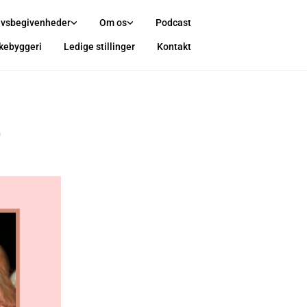
ivsbegivenheder
Om os
Podcast
rkebyggeri
Ledige stillinger
Kontakt
0