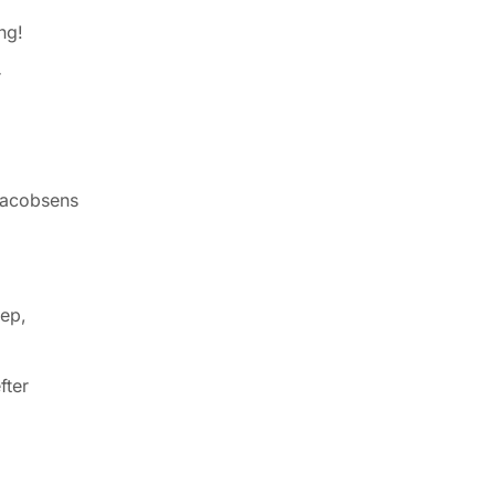
ng!
r
 Jacobsens
sep,
fter