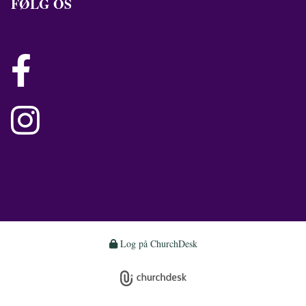
FØLG OS


Log på ChurchDesk