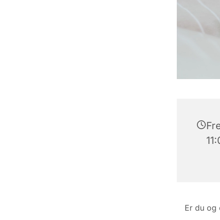
Fre
11
Er du og 