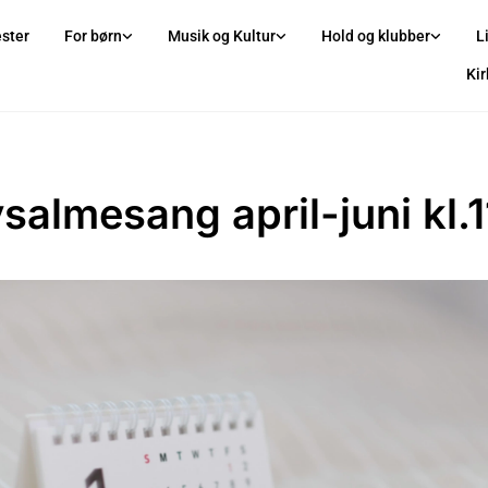
ster
For børn
Musik og Kultur
Hold og klubber
L
Ki
salmesang april-juni kl.1