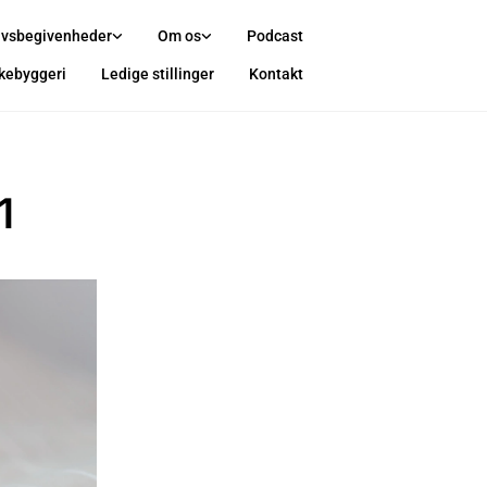
ivsbegivenheder
Om os
Podcast
rkebyggeri
Ledige stillinger
Kontakt
1