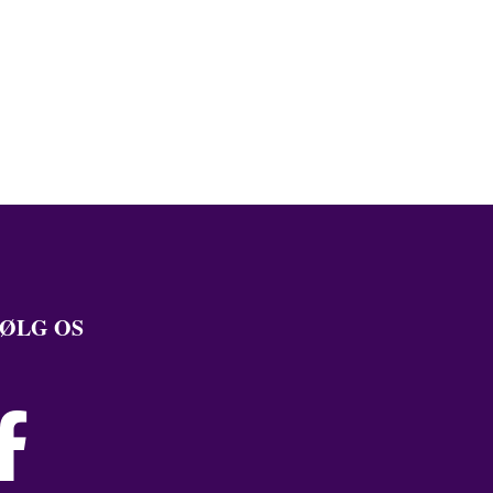
ØLG OS
