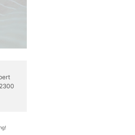
bert
 2300
ng!