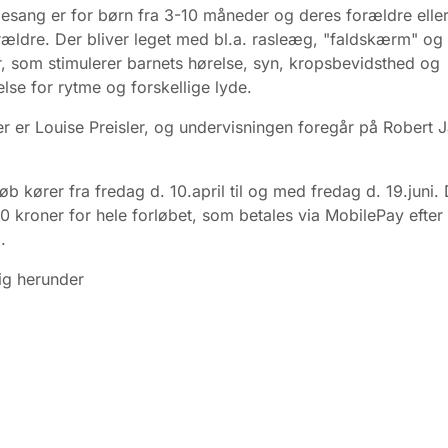
sang er for børn fra 3-10 måneder og deres forældre elle
ældre. Der bliver leget med bl.a. rasleæg, "faldskærm" og
, som stimulerer barnets hørelse, syn, kropsbevidsthed og
se for rytme og forskellige lyde.
r er Louise Preisler, og undervisningen foregår på Robert
øb kører fra fredag d. 10.april til og med fredag d. 19.juni. 
0 kroner for hele forløbet, som betales via MobilePay efter
.
ig herunder