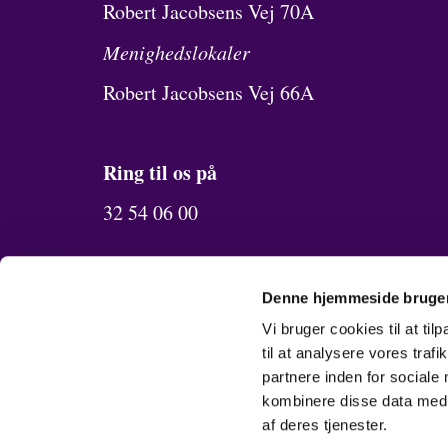
Robert Jacobsens Vej 70A
Menighedslokaler
Robert Jacobsens Vej 66A
Ring til os på
32 54 06 00
Send os en mail
Denne hjemmeside bruger
oerestad.sogn@km.dk
Vi bruger cookies til at til
til at analysere vores tra
partnere inden for sociale
kombinere disse data med a
af deres tjenester.