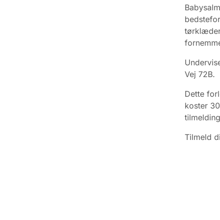
Babysalme
bedstefor
tørklæder
fornemmel
Undervise
Vej 72B.
Dette forl
koster 30
tilmelding
Tilmeld d